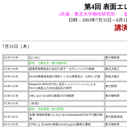
第4回 表面
(共催：東京大学物性研究所 協
日時：2003年7月31日～8月
講
7月31日（木）
13:20~13:30
はじめに
東大物性研
座長 小森文夫（
東大物性研
）
13:30~14:00
固液界面構造及び反応の原子・分子レベルでの制御
東北大院工
14:00~14:30
Pt(100)再構成表面の局所トンネル障壁高さ（LBH）計測
筑波大物工
Despersive-NEXAFS法と反応シュミレーションによる
14:30~15:00
東大院理
Pt(111)表面上の水生成反応の研究
15:00~15:30
10KにおけるSi(001)表面のSTM観察
東大物性研
15:30~15:45
（休憩）
座長 太田俊明（東大院理）
金属･絶縁体基板上におけるSexithiophene(6T)分子の配向制
15:45~16:15
東大院新領域
御
16:15~16:45
STMによるGe(001)表面のc(4x2),p(2x2)構造の遷移
東大物性研