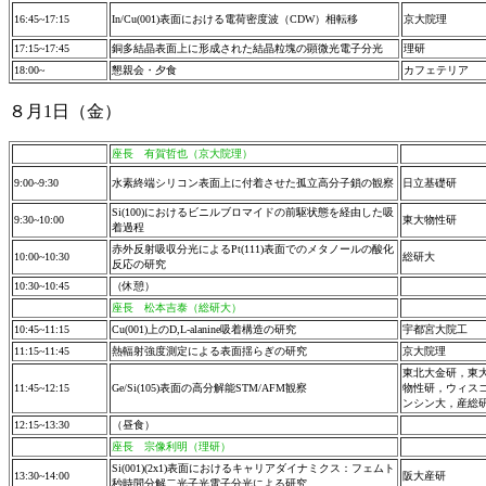
16:45~17:15
In/Cu(001)表面における電荷密度波（CDW）相転移
京大院理
17:15~17:45
銅多結晶表面上に形成された結晶粒塊の顕微光電子分光
理研
18:00~
懇親会・夕食
カフェテリア
８月1日（金）
座長 有賀哲也（京大院理）
9:00~9:30
水素終端シリコン表面上に付着させた孤立高分子鎖の観察
日立基礎研
Si(100)におけるビニルブロマイドの前駆状態を経由した吸
9:30~10:00
東大物性研
着過程
赤外反射吸収分光によるPt(111)表面でのメタノールの酸化
10:00~10:30
総研大
反応の研究
10:30~10:45
（休憩）
座長 松本吉泰（総研大）
10:45~11:15
Cu(001)上のD,L-alanine吸着構造の研究
宇都宮大院工
11:15~11:45
熱輻射強度測定による表面揺らぎの研究
京大院理
東北大金研，東
11:45~12:15
Ge/Si(105)表面の高分解能STM/AFM観察
物性研，ウィス
ンシン大，産総
12:15~13:30
（昼食）
座長 宗像利明（理研）
Si(001)(2x1)表面におけるキャリアダイナミクス：フェムト
13:30~14:00
阪大産研
秒時間分解二光子光電子分光による研究