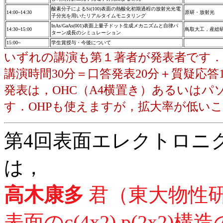
酸素分子によるSi(100)表面の熱酸化初期過程の放射光光電
14:00~14:30
原研・放射光
子分光を用いたリアルタイムモニタリング
InAs/GaAs(001)表面上量子ドット生成メカニズムと自律パ
14:30~15:00
鳥取大工，産総
ターン成長のシミュレーション
15:00~
学生賞授与・今後について
いずれの講演も第１著者が発表者です．
講演時間30分＝口答発表20分＋質疑応答1
発表は，OHC（A4横置き）あるいは
す．OHPも使えますが，拡大率が低い
第4回表面エレクトロニ
は，
高木康多
君（東大物性研
表面のc(4x2),p(2x2)