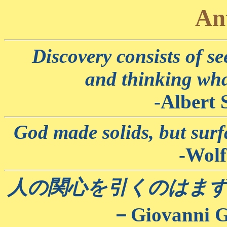
An
Discovery consists of s
and thinking wha
-Albert 
God made solids, but surf
-Wolf
人の関心を引くのはま
－Giovanni G