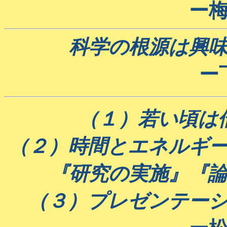
ー
科学の根源は興
ー
（１）若い頃は
（２）時間とエネルギ
『研究の実施』『
（３）プレゼンテー