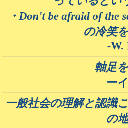
っているとい
・Don't be afraid of the
の冷笑
-W. 
軸足
ー
一般社会の理解と認識
の