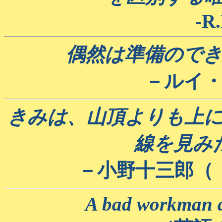
-R.
偶然は準備ので
－ルイ
きみは、山頂よりも上
線を見み
－小野十三郎（
A bad workman qu