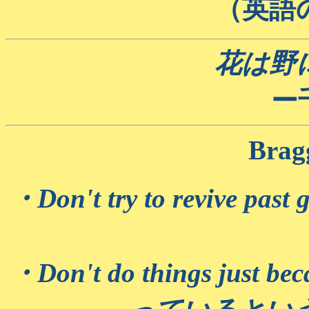
（英語
花は野
ー
Bra
・Don't try to revive
・Don't do things just bec