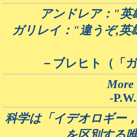
アンドレア："英
ガリレイ："違うぞ,
－ブレヒト（「
More i
-P.W
科学は「イデオロギー
を区別する